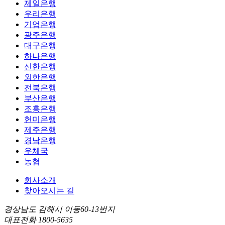
제일은행
우리은행
기업은행
광주은행
대구은행
하나은행
신한은행
외한은행
전북은행
부산은행
조흥은행
헌미은행
제주은행
경남은행
우체국
농협
회사소개
찾아오시는 길
경상남도 김해시 이동60-13번지
대표전화 1800-5635